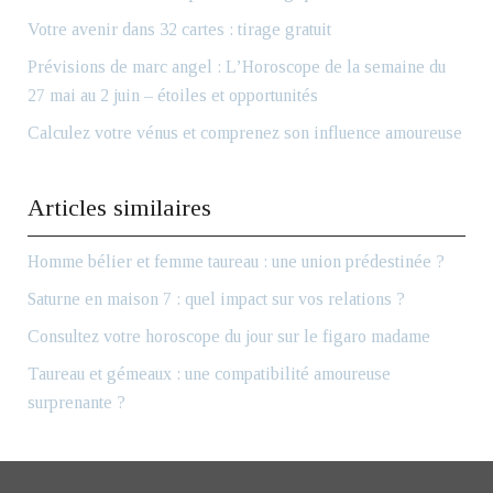
Votre avenir dans 32 cartes : tirage gratuit
Prévisions de marc angel : L’Horoscope de la semaine du
27 mai au 2 juin – étoiles et opportunités
Calculez votre vénus et comprenez son influence amoureuse
Articles similaires
Homme bélier et femme taureau : une union prédestinée ?
Saturne en maison 7 : quel impact sur vos relations ?
Consultez votre horoscope du jour sur le figaro madame
Taureau et gémeaux : une compatibilité amoureuse
surprenante ?