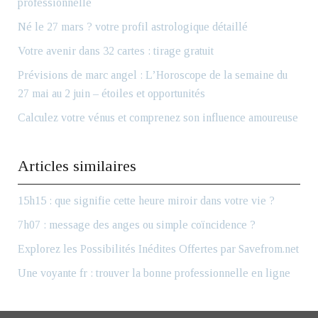
professionnelle
Né le 27 mars ? votre profil astrologique détaillé
Votre avenir dans 32 cartes : tirage gratuit
Prévisions de marc angel : L’Horoscope de la semaine du
27 mai au 2 juin – étoiles et opportunités
Calculez votre vénus et comprenez son influence amoureuse
Articles similaires
15h15 : que signifie cette heure miroir dans votre vie ?
7h07 : message des anges ou simple coïncidence ?
Explorez les Possibilités Inédites Offertes par Savefrom.net
Une voyante fr : trouver la bonne professionnelle en ligne